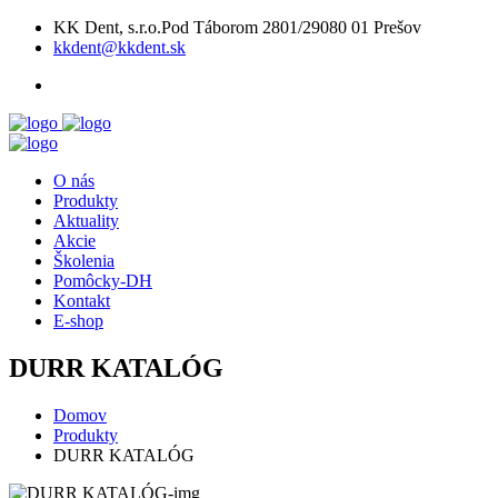
KK Dent, s.r.o.Pod Táborom 2801/29080 01 Prešov
kkdent@kkdent.sk
O nás
Produkty
Aktuality
Akcie
Školenia
Pomôcky-DH
Kontakt
E-shop
DURR KATALÓG
Domov
Produkty
DURR KATALÓG