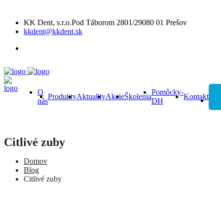
KK Dent, s.r.o.Pod Táborom 2801/29080 01 Prešov
kkdent@kkdent.sk
O
Pomôcky-
Produkty
Aktuality
Akcie
Školenia
Kontakt
nás
DH
Citlivé zuby
Domov
Blog
Citlivé zuby