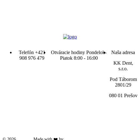
Telefón
+421
Otváracie hodiny
Pondelok-
Naša adresa
908 976 479
Piatok 8:00 - 16:00
KK Dent,
s.r.o.
Pod Táborom
2801/29
080 01 Prešov
© 2026
KKdent
. Made with ❤️ by
CODEUPP.com