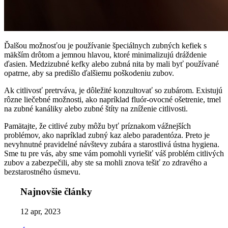
Ďalšou možnosťou je používanie špeciálnych zubných kefiek s
mäkším drôtom a jemnou hlavou, ktoré minimalizujú dráždenie
ďasien. Medzizubné kefky alebo zubná nita by mali byť používané
opatrne, aby sa predišlo ďalšiemu poškodeniu zubov.
Ak citlivosť pretrváva, je dôležité konzultovať so zubárom. Existujú
rôzne liečebné možnosti, ako napríklad fluór-ovocné ošetrenie, tmel
na zubné kanáliky alebo zubné štíty na zníženie citlivosti.
Pamätajte, že citlivé zuby môžu byť príznakom vážnejších
problémov, ako napríklad zubný kaz alebo paradentóza. Preto je
nevyhnutné pravidelné návštevy zubára a starostlivá ústna hygiena.
Sme tu pre vás, aby sme vám pomohli vyriešiť váš problém citlivých
zubov a zabezpečili, aby ste sa mohli znova tešiť zo zdravého a
bezstarostného úsmevu.
Najnovšie články
12 apr, 2023